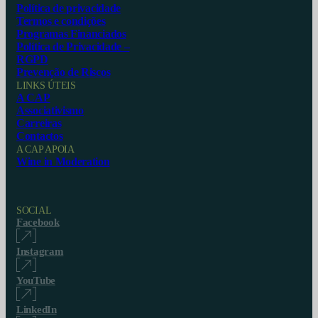
Política de privacidade
Termos e condições
Programas Financiados
Política de Privacidade –
RGPD
Prevenção de Riscos
LINKS ÚTEIS
A CAP
Associativismo
Carreiras
Contactos
A CAP APOIA
Wine in Moderation
SOCIAL
Facebook
Instagram
YouTube
LinkedIn