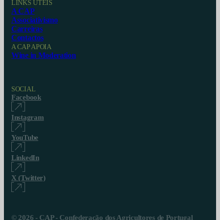
LINKS ÚTEIS
A CAP
Associativismo
Carreiras
Contactos
A CAP APOIA
Wine in Moderation
SOCIAL
Facebook
Instagram
YouTube
LinkedIn
X (Twitter)
© 2026 - CAP - Confederação dos Agricultores de Portugal