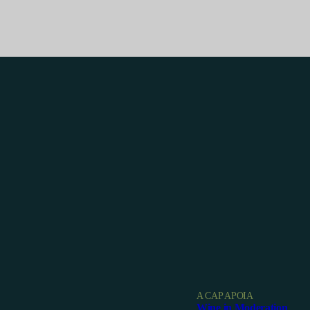
A CAP APOIA
Wine in Moderation