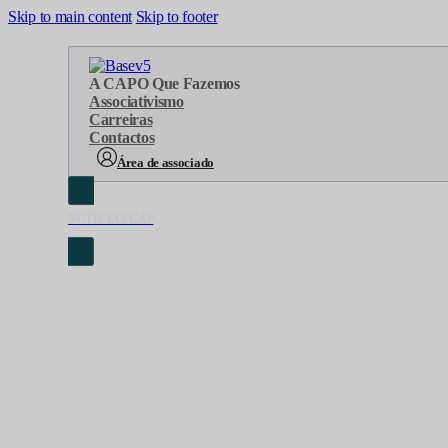
Skip to main content
Skip to footer
A CAP
O Que Fazemos
Associativismo
Carreiras
Contactos
Área de associado
NOTÍCIAS CAP
Sobre Nós
Áreas de atuação
Cronologia
Serviços
Organograma
Eventos
Orgãos Sociais
Concursos
Representações
Parcerias
Projetos
Protocolos
Documentos