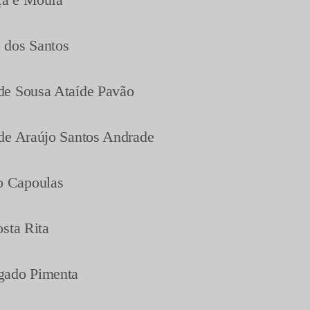
 dos Santos
de Sousa Ataíde Pavão
 de Araújo Santos Andrade
o Capoulas
osta Rita
lgado Pimenta