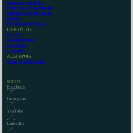
Termos e condições
Programas Financiados
Política de Privacidade –
RGPD
Prevenção de Riscos
LINKS ÚTEIS
A CAP
Associativismo
Carreiras
Contactos
A CAP APOIA
Wine in Moderation
SOCIAL
Facebook
Instagram
YouTube
LinkedIn