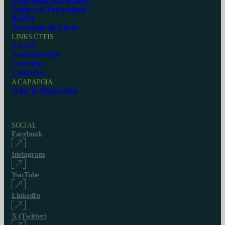
Programas Financiados
Política de Privacidade –
RGPD
Prevenção de Riscos
LINKS ÚTEIS
A CAP
Associativismo
Carreiras
Contactos
A CAP APOIA
Wine in Moderation
SOCIAL
Facebook
Instagram
YouTube
LinkedIn
X (Twitter)