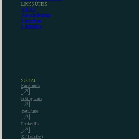
LINKS ÚTEIS
A CAP
Associativismo
Carreiras
Contactos
SOCIAL
Facebook
Instagram
YouTube
LinkedIn
X (Twitter)