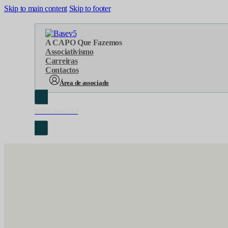
Skip to main content
Skip to footer
A CAP
O Que Fazemos
Associativismo
Carreiras
Contactos
Área de associado
NOTÍCIAS CAP
Sobre Nós
Áreas de atuação
Cronologia
Serviços
Organograma
Eventos
Orgãos Sociais
Concursos
Representações
Parcerias
Projetos
Protocolos
Documentos