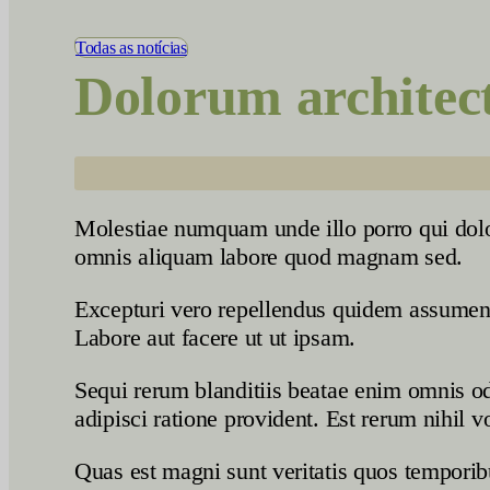
Vídeos
Todas as notícias
Dolorum architecto
Molestiae numquam unde illo porro qui dolo
omnis aliquam labore quod magnam sed.
Excepturi vero repellendus quidem assumenda
Labore aut facere ut ut ipsam.
Sequi rerum blanditiis beatae enim omnis o
adipisci ratione provident. Est rerum nihil 
Quas est magni sunt veritatis quos temporibu