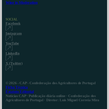
Wine in Moderation
SOCIAL
Facebook
Instagram
YouTube
LinkedIn
X (Twitter)
© 2026 - CAP - Confederação dos Agricultores de Portugal
Ficha Técnica
Estatuto Editorial
Notícias CAP · Publicação diária online · Confederação dos
Agricultores de Portugal · Diretor: Luís Miguel Correia Mira