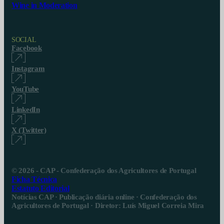
Wine in Moderation
SOCIAL
Facebook
Instagram
YouTube
LinkedIn
X (Twitter)
© 2026 - CAP - Confederação dos Agricultores de Portugal
Ficha Técnica
Estatuto Editorial
Notícias CAP · Publicação diária online · Confederação dos
Agricultores de Portugal · Diretor: Luís Miguel Correia Mira