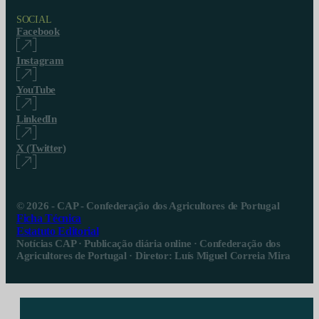
SOCIAL
Facebook
Instagram
YouTube
LinkedIn
X (Twitter)
© 2026 - CAP - Confederação dos Agricultores de Portugal
Ficha Técnica
Estatuto Editorial
Notícias CAP · Publicação diária online · Confederação dos
Agricultores de Portugal · Diretor: Luís Miguel Correia Mira