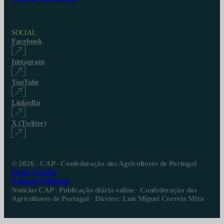
SOCIAL
Facebook
Instagram
YouTube
LinkedIn
X (Twitter)
© 2026 - CAP - Confederação dos Agricultores de Portugal
Ficha Técnica
Estatuto Editorial
Notícias CAP · Publicação diária online · Confederação dos
Agricultores de Portugal · Diretor: Luís Miguel Correia Mira