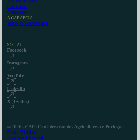
Associativismo
Carreiras
Contactos
A CAP APOIA
Wine in Moderation
SOCIAL
Facebook
Instagram
YouTube
LinkedIn
X (Twitter)
© 2026 - CAP - Confederação dos Agricultores de Portugal
Ficha Técnica
Estatuto Editorial