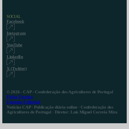
SOCIAL
Facebook
Instagram
YouTube
LinkedIn
X (Twitter)
© 2026 - CAP - Confederação dos Agricultores de Portugal
Ficha Técnica
Estatuto Editorial
Notícias CAP · Publicação diária online · Confederação dos
Agricultores de Portugal · Diretor: Luís Miguel Correia Mira