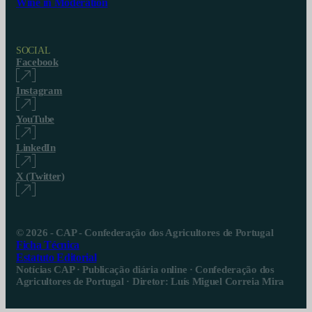
Wine in Moderation
SOCIAL
Facebook
Instagram
YouTube
LinkedIn
X (Twitter)
© 2026 - CAP - Confederação dos Agricultores de Portugal
Ficha Técnica
Estatuto Editorial
Notícias CAP · Publicação diária online · Confederação dos
Agricultores de Portugal · Diretor: Luís Miguel Correia Mira