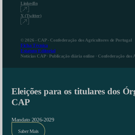
LinkedIn
X (Twitter)
© 2026 - CAP - Confederação dos Agricultores de Portugal
Ficha Técnica
Estatuto Editorial
Notícias CAP · Publicação diária online · Confederação dos 
Eleições para os titulares dos Ór
CAP
Mandato 2026-2029
Saber Mais