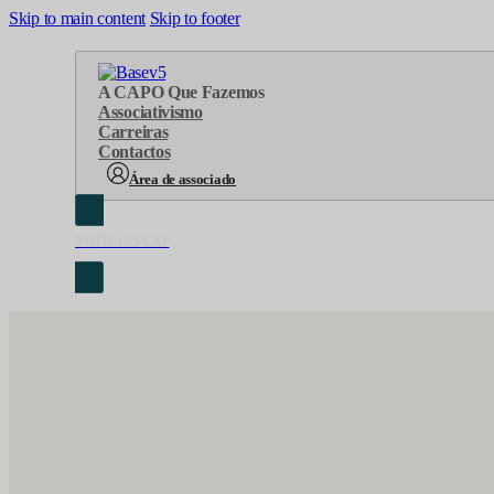
Skip to main content
Skip to footer
A CAP
O Que Fazemos
Associativismo
Carreiras
Contactos
Área de associado
NOTÍCIAS CAP
Sobre Nós
Áreas de atuação
Cronologia
Serviços
Organograma
Eventos
Orgãos Sociais
Concursos
Representações
Parcerias
Projetos
Protocolos
Documentos