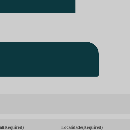
al
(Required)
Localidade
(Required)