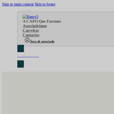
Skip to main content
Skip to footer
A CAP
O Que Fazemos
Associativismo
Carreiras
Contactos
Área de associado
NOTÍCIAS CAP
Sobre Nós
Áreas de atuação
Cronologia
Serviços
Organograma
Eventos
Orgãos Sociais
Concursos
Representações
Parcerias
Projetos
Protocolos
Documentos