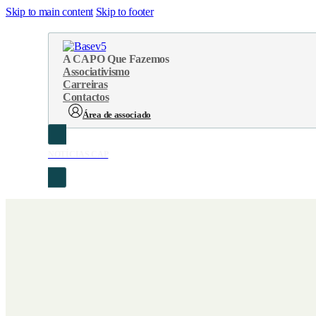
Skip to main content
Skip to footer
A CAP
O Que Fazemos
Associativismo
Carreiras
Contactos
Área de associado
NOTÍCIAS CAP
Sobre Nós
Áreas de atuação
Cronologia
Serviços
Organograma
Eventos
Orgãos Sociais
Concursos
Representações
Parcerias
Projetos
Protocolos
Documentos