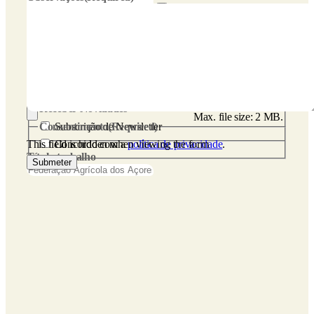
CV
(Required)
Receber Novidades
Max. file size: 2 MB.
Consentimento
Subscrição de Newsletter
(Required)
This field is hidden when viewing the form
Concordo com a
política de privacidade
.
Título trabalho
Submeter