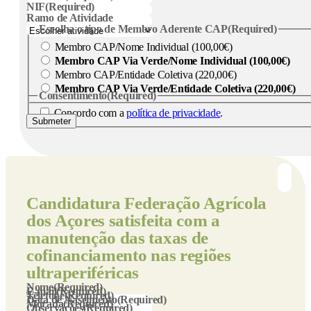
NIF
(Required)
Ramo de Atividade
Escolha o tipo de Membro Aderente CAP
(Required)
Membro CAP/Nome Individual (100,00€)
Membro CAP Via Verde/Nome Individual (100,00€)
Membro CAP/Entidade Coletiva (220,00€)
Membro CAP Via Verde/Entidade Coletiva (220,00€)
Consentimento
(Required)
Concordo com a
política de privacidade
.
Submeter
Candidatura
Federação Agrícola
dos Açores satisfeita com a
manutenção das taxas de
cofinanciamento nas regiões
ultraperiféricas
Nome
(Required)
E-mail
(Required)
Telefone
(Required)
Data de Nascimento
(Required)
Morada
(Required)
Observações
(Required)