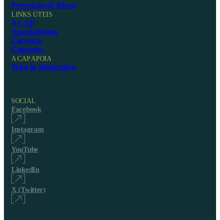
Prevenção de Riscos
LINKS ÚTEIS
A CAP
Associativismo
Carreiras
Contactos
A CAP APOIA
Wine in Moderation
SOCIAL
Facebook
Instagram
YouTube
LinkedIn
X (Twitter)