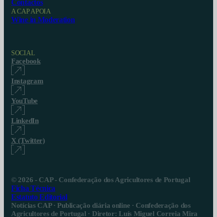
Contactos
A CAP APOIA
Wine in Moderation
SOCIAL
Facebook
Instagram
YouTube
LinkedIn
X (Twitter)
© 2026 - CAP - Confederação dos Agricultores de Portugal
Ficha Técnica
Estatuto Editorial
Notícias CAP · Publicação diária online · Confederação dos
Agricultores de Portugal · Diretor: Luís Miguel Correia Mira