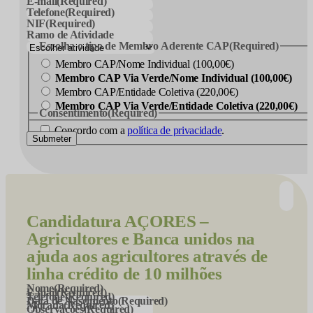
E-mail
(Required)
Telefone
(Required)
NIF
(Required)
Ramo de Atividade
Escolha o tipo de Membro Aderente CAP
(Required)
Membro CAP/Nome Individual (100,00€)
Membro CAP Via Verde/Nome Individual (100,00€)
Membro CAP/Entidade Coletiva (220,00€)
Membro CAP Via Verde/Entidade Coletiva (220,00€)
Consentimento
(Required)
Concordo com a
política de privacidade
.
Submeter
Candidatura
AÇORES –
Agricultores e Banca unidos na
ajuda aos agricultores através de
linha crédito de 10 milhões
Nome
(Required)
E-mail
(Required)
Telefone
(Required)
Data de Nascimento
(Required)
Morada
(Required)
Observações
(Required)