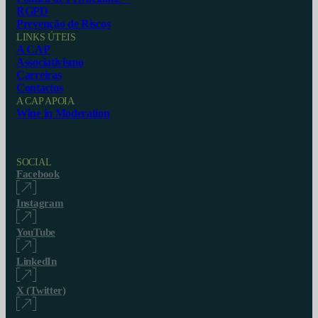
RGPD
Prevenção de Riscos
LINKS ÚTEIS
A CAP
Associativismo
Carreiras
Contactos
A CAP APOIA
Wine in Moderation
SOCIAL
Facebook
Instagram
YouTube
LinkedIn
X (Twitter)