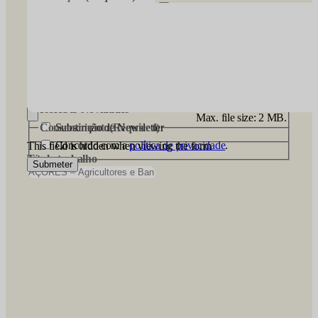
CV
(Required)
Receber Novidades
Max. file size: 2 MB.
Consentimento
Subscrição de Newsletter
(Required)
Concordo com a
política de privacidade
.
This field is hidden when viewing the form
Título trabalho
Submeter