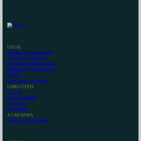
LEGAL
Política de privacidade
Termos e condições
Programas Financiados
Política de Privacidade –
RGPD
Prevenção de Riscos
LINKS ÚTEIS
A CAP
Associativismo
Carreiras
Contactos
A CAP APOIA
Wine in Moderation