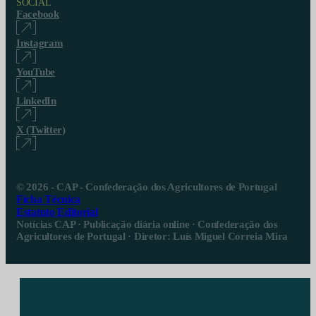
SOCIAL
Facebook
Instagram
YouTube
LinkedIn
X (Twitter)
© 2026 - CAP - Confederação dos Agricultores de Portugal
Ficha Técnica
Estatuto Editorial
Notícias CAP · Publicação diária online · Confederação dos
Agricultores de Portugal · Diretor: Luís Miguel Correia Mira