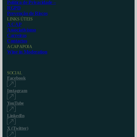
Política de Privacidade –
RGPD
Prevenção de Riscos
LINKS ÚTEIS
A CAP
Associativismo
Carreiras
Contactos
A CAP APOIA
Wine in Moderation
SOCIAL
Facebook
Instagram
YouTube
LinkedIn
X (Twitter)