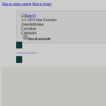
Skip to main content
Skip to footer
A CAP
O Que Fazemos
Associativismo
Carreiras
Contactos
Área de associado
NOTÍCIAS CAP
Sobre Nós
Áreas de atuação
Cronologia
Serviços
Organograma
Eventos
Orgãos Sociais
Concursos
Representações
Parcerias
Projetos
Protocolos
Documentos