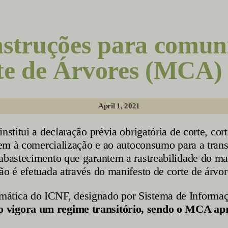
truções para comuni
te de Árvores (MCA)
April 1, 2021
 institui a declaração prévia obrigatória de corte, co
inem à comercialização e ao autoconsumo para a tran
abastecimento que garantem a rastreabilidade do mate
ção é efetuada através do manifesto de corte de árv
ática do ICNF, designado por Sistema de Informaçã
o vigora um regime transitório, sendo o MCA a