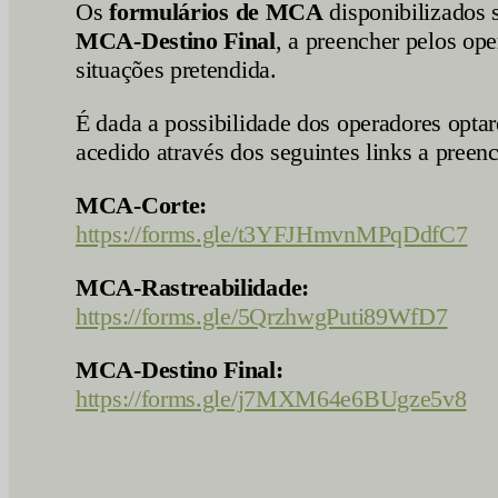
Os
formulários de MCA
disponibilizados 
MCA-Destino Final
, a preencher pelos op
situações pretendida.
É dada a possibilidade dos operadores opt
acedido através dos seguintes links a preen
MCA-Corte:
https://forms.gle/t3YFJHmvnMPqDdfC7
MCA-Rastreabilidade:
https://forms.gle/5QrzhwgPuti89WfD7
MCA-Destino Final:
https://forms.gle/j7MXM64e6BUgze5v8