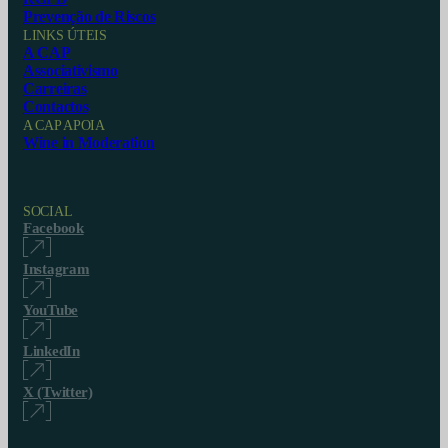
Prevenção de Riscos
LINKS ÚTEIS
A CAP
Associativismo
Carreiras
Contactos
A CAP APOIA
Wine in Moderation
SOCIAL
Facebook
Instagram
YouTube
LinkedIn
X (Twitter)