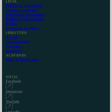
LEGAL
Política de privacidade
Termos e condições
Programas Financiados
Política de Privacidade –
RGPD
Prevenção de Riscos
LINKS ÚTEIS
A CAP
Associativismo
Carreiras
Contactos
A CAP APOIA
Wine in Moderation
SOCIAL
Facebook
Instagram
YouTube
LinkedIn