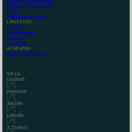
Programas Financiados
Política de Privacidade –
RGPD
Prevenção de Riscos
LINKS ÚTEIS
A CAP
Associativismo
Carreiras
Contactos
A CAP APOIA
Wine in Moderation
SOCIAL
Facebook
Instagram
YouTube
LinkedIn
X (Twitter)