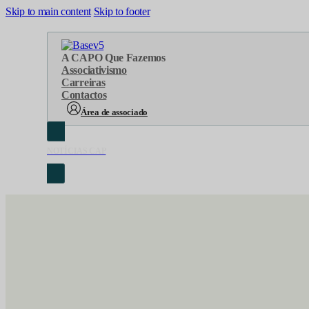
Skip to main content
Skip to footer
A CAP
O Que Fazemos
Associativismo
Carreiras
Contactos
Área de associado
NOTÍCIAS CAP
Sobre Nós
Áreas de atuação
Cronologia
Serviços
Organograma
Eventos
Orgãos Sociais
Concursos
Representações
Parcerias
Projetos
Protocolos
Documentos