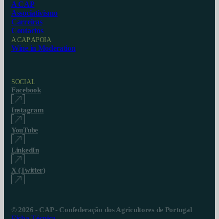
A CAP
Associativismo
Carreiras
Contactos
A CAP APOIA
Wine in Moderation
SOCIAL
Facebook
Instagram
YouTube
LinkedIn
X (Twitter)
© 2026 - CAP - Confederação dos Agricultores de Portugal
Ficha Técnica