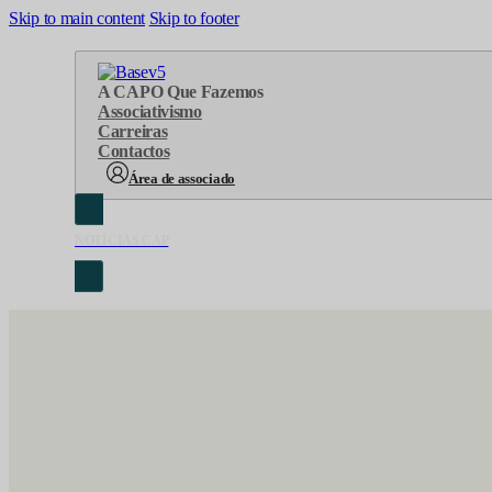
Skip to main content
Skip to footer
A CAP
O Que Fazemos
Associativismo
Carreiras
Contactos
Área de associado
NOTÍCIAS CAP
Sobre Nós
Áreas de atuação
Cronologia
Serviços
Organograma
Eventos
Orgãos Sociais
Concursos
Representações
Parcerias
Projetos
Protocolos
Documentos