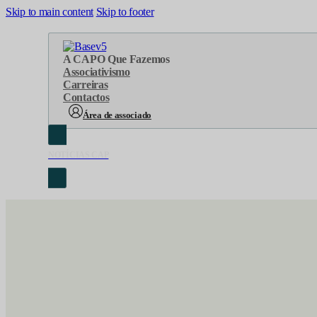
Skip to main content
Skip to footer
A CAP
O Que Fazemos
Associativismo
Carreiras
Contactos
Área de associado
NOTÍCIAS CAP
Sobre Nós
Áreas de atuação
Cronologia
Serviços
Organograma
Eventos
Orgãos Sociais
Concursos
Representações
Parcerias
Projetos
Protocolos
Documentos