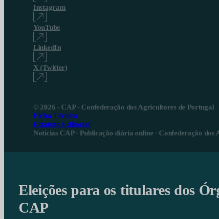
Instagram
YouTube
LinkedIn
X (Twitter)
© 2026 - CAP - Confederação dos Agricultores de Portugal
Ficha Técnica
Estatuto Editorial
Notícias CAP · Publicação diária online · Confederação dos 
Eleições para os titulares dos Ór
CAP