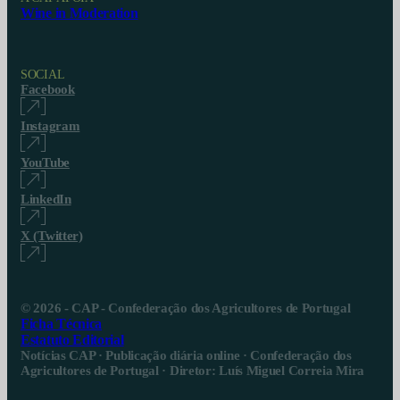
Wine in Moderation
SOCIAL
Facebook
Instagram
YouTube
LinkedIn
X (Twitter)
© 2026 - CAP - Confederação dos Agricultores de Portugal
Ficha Técnica
Estatuto Editorial
Notícias CAP · Publicação diária online · Confederação dos
Agricultores de Portugal · Diretor: Luís Miguel Correia Mira