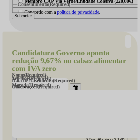
Membro CAP Via Verde/Entidade Coletiva (220,00€)
Consentimento
(Required)
Concordo com a
política de privacidade
.
Submeter
Candidatura
Governo aponta
redução 9,67% no cabaz alimentar
com IVA zero
Nome
(Required)
E-mail
(Required)
Telefone
(Required)
Data de Nascimento
(Required)
Morada
(Required)
Observações
(Required)
CV
(Required)
Receber Novidades