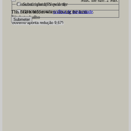
Max. file size: 2 MB.
Consentimento
Subscrição de Newsletter
(Required)
Concordo com a
política de privacidade
.
This field is hidden when viewing the form
Título trabalho
Submeter