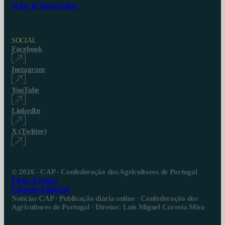
Wine in Moderation
SOCIAL
Facebook
Instagram
YouTube
LinkedIn
X (Twitter)
© 2026 - CAP - Confederação dos Agricultores de Portugal
Ficha Técnica
Estatuto Editorial
Notícias CAP · Publicação diária online · Confederação dos
Agricultores de Portugal · Diretor: Luís Miguel Correia Mira