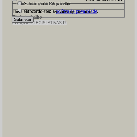
Consentimento
Subscrição de Newsletter
(Required)
Concordo com a
política de privacidade
.
This field is hidden when viewing the form
Título trabalho
Submeter