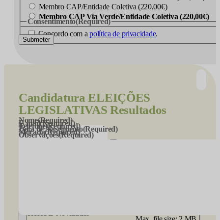
Membro CAP/Entidade Coletiva (220,00€)
Membro CAP Via Verde/Entidade Coletiva (220,00€)
Consentimento
(Required)
Concordo com a
política de privacidade
.
Submeter
Candidatura
ELEIÇÕES
LEGISLATIVAS Resultados
Nome
(Required)
E-mail
(Required)
Telefone
(Required)
Data de Nascimento
(Required)
Morada
(Required)
Observações
(Required)
CV
(Required)
Receber Novidades
Max. file size: 2 MB.