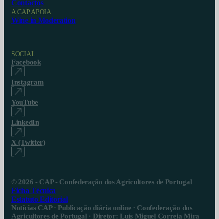
Contactos
A CAP APOIA
Wine in Moderation
SOCIAL
Facebook
Instagram
YouTube
LinkedIn
X (Twitter)
© 2026 - CAP - Confederação dos Agricultores de Portugal
Ficha Técnica
Estatuto Editorial
Notícias CAP · Publicação diária online · Confederação dos
Agricultores de Portugal · Diretor: Luís Miguel Correia Mira