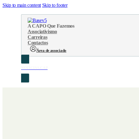
Skip to main content
Skip to footer
A CAP
O Que Fazemos
Associativismo
Carreiras
Contactos
Área de associado
NOTÍCIAS CAP
Sobre Nós
Áreas de atuação
Cronologia
Serviços
Organograma
Eventos
Orgãos Sociais
Concursos
Representações
Parcerias
Projetos
Protocolos
Documentos