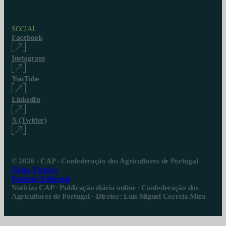
SOCIAL
Facebook
Instagram
YouTube
LinkedIn
X (Twitter)
© 2026 - CAP - Confederação dos Agricultores de Portugal
Ficha Técnica
Estatuto Editorial
Notícias CAP · Publicação diária online · Confederação dos
Agricultores de Portugal · Diretor: Luís Miguel Correia Mira