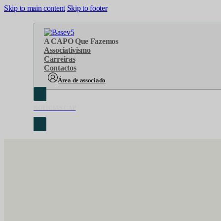
Skip to main content
Skip to footer
A CAP
O Que Fazemos
Associativismo
Carreiras
Contactos
Área de associado
NOTÍCIAS CAP
Sobre Nós
Áreas de atuação
Cronologia
Serviços
Organograma
Eventos
Orgãos Sociais
Concursos
Representações
Parcerias
Projetos
Protocolos
Documentos