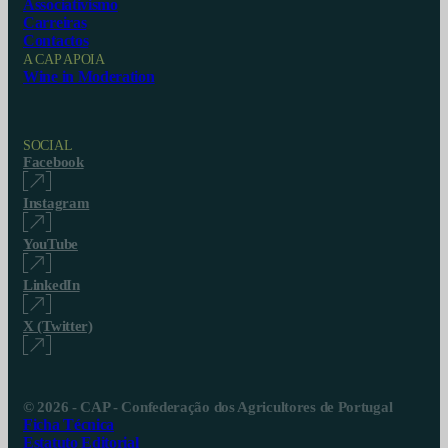
Associativismo
Carreiras
Contactos
A CAP APOIA
Wine in Moderation
SOCIAL
Facebook
Instagram
YouTube
LinkedIn
X (Twitter)
© 2026 - CAP - Confederação dos Agricultores de Portugal
Ficha Técnica
Estatuto Editorial