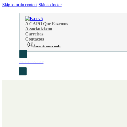
Skip to main content
Skip to footer
A CAP
O Que Fazemos
Associativismo
Carreiras
Contactos
Área de associado
NOTÍCIAS CAP
Sobre Nós
Áreas de atuação
Cronologia
Serviços
Organograma
Eventos
Orgãos Sociais
Concursos
Representações
Parcerias
Projetos
Protocolos
Documentos