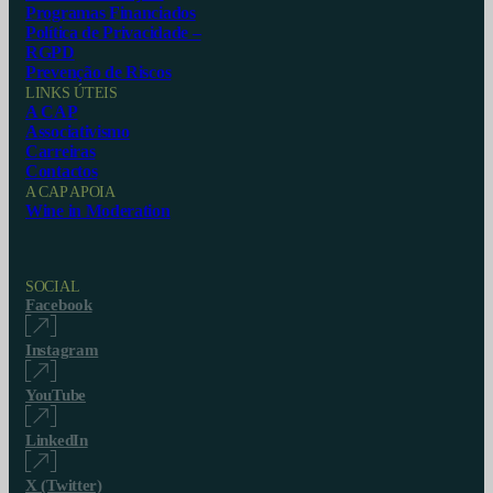
Programas Financiados
Política de Privacidade –
RGPD
Prevenção de Riscos
LINKS ÚTEIS
A CAP
Associativismo
Carreiras
Contactos
A CAP APOIA
Wine in Moderation
SOCIAL
Facebook
Instagram
YouTube
LinkedIn
X (Twitter)