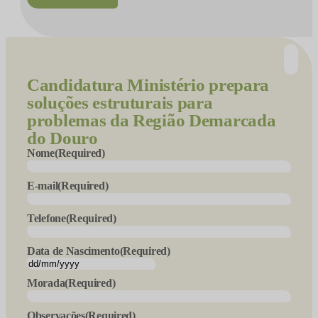
Candidatura
Ministério prepara
soluções estruturais para
problemas da Região Demarcada
do Douro
Nome
(Required)
E-mail
(Required)
Telefone
(Required)
Data de Nascimento
(Required)
DD
slash
Morada
(Required)
MM
slash
Observações
(Required)