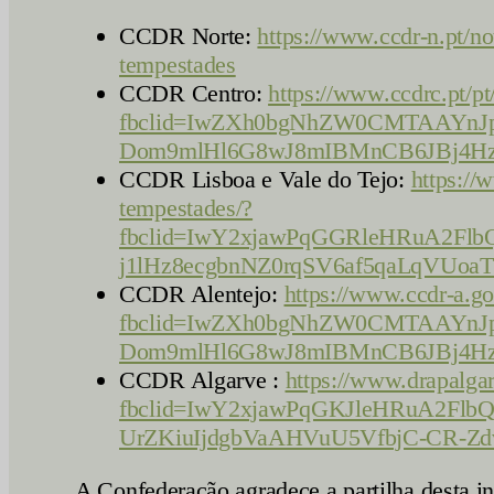
CCDR Norte:
https://www.ccdr-n.pt/no
tempestades
CCDR Centro:
https://www.ccdrc.pt/pt
fbclid=IwZXh0bgNhZW0CMTAAY
Dom9mlHl6G8wJ8mIBMnCB6JBj4H
CCDR Lisboa e Vale do Tejo:
https://
tempestades/?
fbclid=IwY2xjawPqGGRleHRuA2
j1lHz8ecgbnNZ0rqSV6af5qaLqVUo
CCDR Alentejo:
https://www.ccdr-a.go
fbclid=IwZXh0bgNhZW0CMTAAY
Dom9mlHl6G8wJ8mIBMnCB6JBj4H
CCDR Algarve :
https://www.drapalgar
fbclid=IwY2xjawPqGKJleHRuA2
UrZKiuIjdgbVaAHVuU5VfbjC-CR-Z
A Confederação agradece a partilha desta 