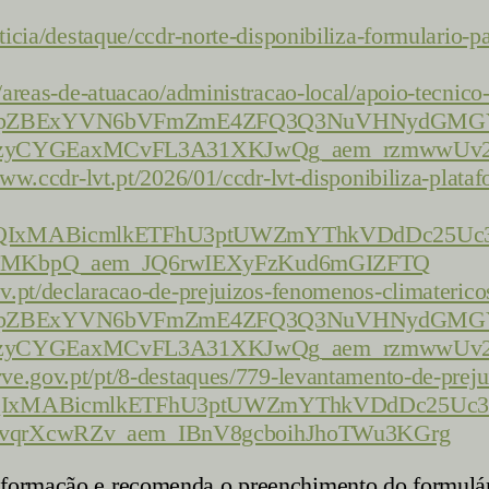
ticia/destaque/ccdr-norte-disponibiliza-formulario-p
/areas-de-atuacao/administracao-local/apoio-tecnico
nJpZBExYVN6bVFmZmE4ZFQ3Q3NuVHNydGMG
zyCYGEaxMCvFL3A31XKJwQg_aem_rzmwwUv
www.ccdr-lvt.pt/2026/01/ccdr-lvt-disponibiliza-plata
FlbQIxMABicmlkETFhU3ptUWZmYThkVDdDc2
aTMKbpQ_aem_JQ6rwIEXyFzKud6mGIZFTQ
v.pt/declaracao-de-prejuizos-fenomenos-climaterico
nJpZBExYVN6bVFmZmE4ZFQ3Q3NuVHNydGMG
zyCYGEaxMCvFL3A31XKJwQg_aem_rzmwwUv
ve.gov.pt/pt/8-destaques/779-levantamento-de-preju
FlbQIxMABicmlkETFhU3ptUWZmYThkVDdDc2
dvqrXcwRZv_aem_IBnV8gcboihJhoTWu3KGrg
informação e recomenda o preenchimento do formul