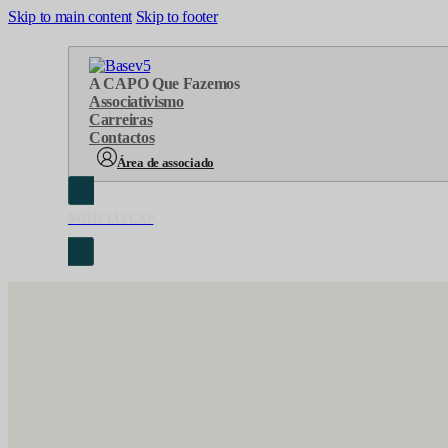
Skip to main content
Skip to footer
A CAP
O Que Fazemos
Associativismo
Carreiras
Contactos
Área de associado
NOTÍCIAS CAP
Sobre Nós
Áreas de atuação
Cronologia
Serviços
Organograma
Eventos
Orgãos Sociais
Concursos
Representações
Parcerias
Projetos
Protocolos
Documentos