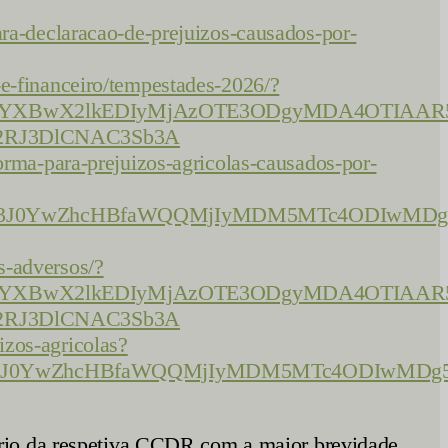
ara-declaracao-de-prejuizos-causados-por-
-e-financeiro/tempestades-2026/?
YXBwX2lkEDIyMjAzOTE3ODgyMDA4OTIAAR5
2RJ3DlCNAC3Sb3A
forma-para-prejuizos-agricolas-causados-por-
5Uc3J0YwZhcHBfaWQQMjIyMDM5MTc4ODIwMDg
s-adversos/?
YXBwX2lkEDIyMjAzOTE3ODgyMDA4OTIAAR5
2RJ3DlCNAC3Sb3A
izos-agricolas?
5Uc3J0YwZhcHBfaWQQMjIyMDM5MTc4ODIwMDg
ário da respetiva CCDR com a maior brevidade