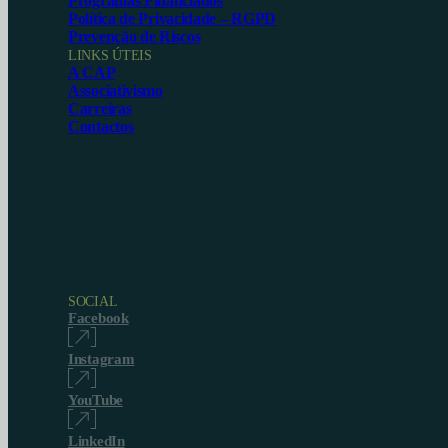
Programas Financiados
Política de Privacidade – RGPD
Prevenção de Riscos
LINKS ÚTEIS
A CAP
Associativismo
Carreiras
Contactos
SOCIAL
Facebook
Instagram
YouTube
LinkedIn