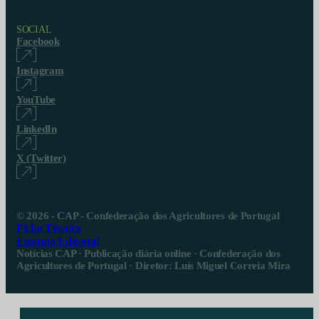
SOCIAL
Facebook
Instagram
YouTube
LinkedIn
X (Twitter)
© 2026 - CAP - Confederação dos Agricultores de Portugal
Ficha Técnica
Estatuto Editorial
Notícias CAP · Publicação diária online · Confederação dos
Agricultores de Portugal · Diretor: Luís Miguel Correia Mira