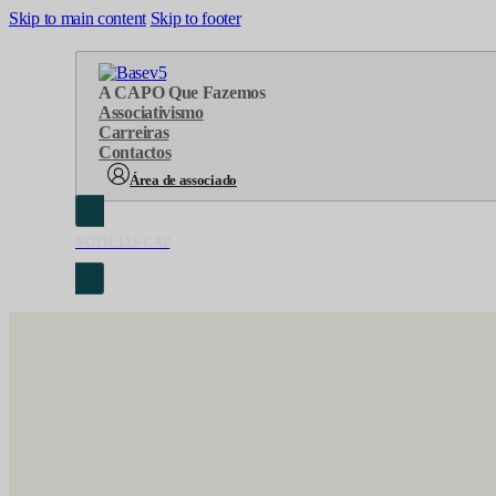
Skip to main content
Skip to footer
A CAP
O Que Fazemos
Associativismo
Carreiras
Contactos
Área de associado
NOTÍCIAS CAP
Sobre Nós
Áreas de atuação
Cronologia
Serviços
Organograma
Eventos
Orgãos Sociais
Concursos
Representações
Parcerias
Projetos
Protocolos
Documentos