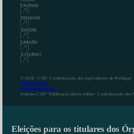
Facebook
Instagram
YouTube
LinkedIn
X (Twitter)
© 2026 - CAP - Confederação dos Agricultores de Portugal
Ficha Técnica
Estatuto Editorial
Notícias CAP · Publicação diária online · Confederação dos 
Eleições para os titulares dos Ór