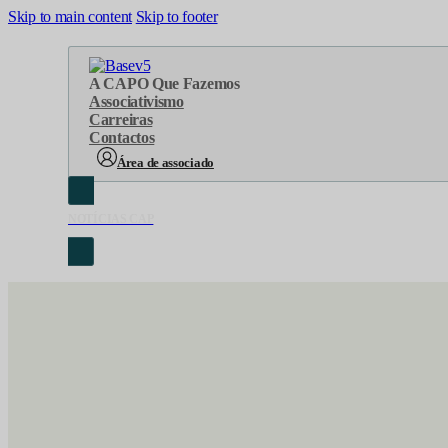
Skip to main content
Skip to footer
A CAP
O Que Fazemos
Associativismo
Carreiras
Contactos
Área de associado
NOTÍCIAS CAP
Sobre Nós
Áreas de atuação
Cronologia
Serviços
Organograma
Eventos
Orgãos Sociais
Concursos
Representações
Parcerias
Projetos
Protocolos
Documentos