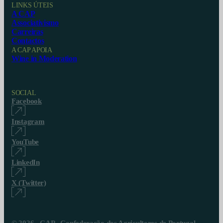
LINKS ÚTEIS
A CAP
Associativismo
Carreiras
Contactos
A CAP APOIA
Wine in Moderation
SOCIAL
Facebook
Instagram
YouTube
LinkedIn
X (Twitter)