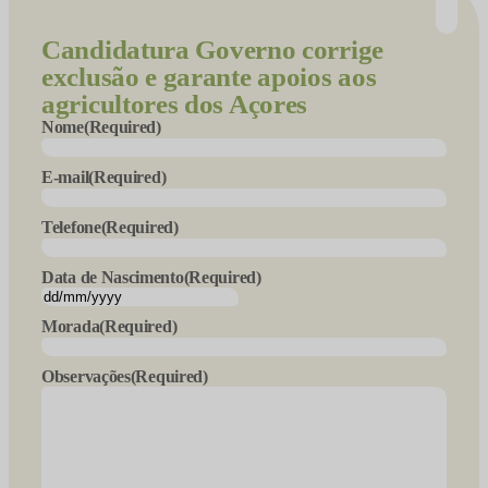
Candidatura
Governo corrige
exclusão e garante apoios aos
agricultores dos Açores
Nome
(Required)
E-mail
(Required)
Telefone
(Required)
Data de Nascimento
(Required)
DD
slash
Morada
(Required)
MM
slash
Observações
(Required)
YYYY