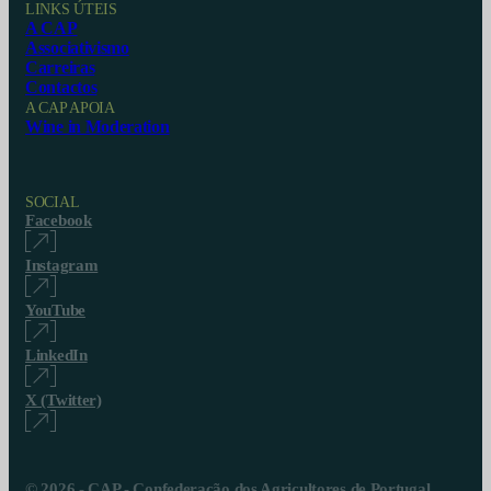
LINKS ÚTEIS
A CAP
Associativismo
Carreiras
Contactos
A CAP APOIA
Wine in Moderation
SOCIAL
Facebook
Instagram
YouTube
LinkedIn
X (Twitter)
© 2026 - CAP - Confederação dos Agricultores de Portugal