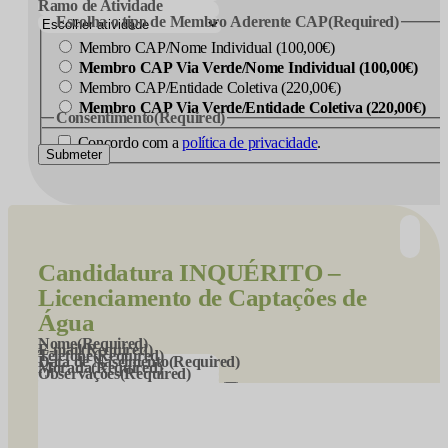
Ramo de Atividade
Escolha o tipo de Membro Aderente CAP
(Required)
Membro CAP/Nome Individual (100,00€)
Membro CAP Via Verde/Nome Individual (100,00€)
Membro CAP/Entidade Coletiva (220,00€)
Membro CAP Via Verde/Entidade Coletiva (220,00€)
Consentimento
(Required)
Concordo com a
política de privacidade
.
Submeter
Candidatura
INQUÉRITO –
Licenciamento de Captações de
Água
Nome
(Required)
E-mail
(Required)
Telefone
(Required)
Data de Nascimento
(Required)
Morada
(Required)
Observações
(Required)