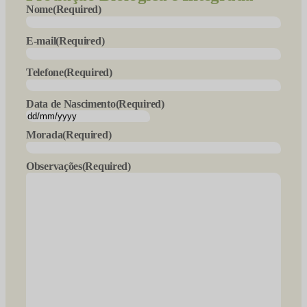
Nome
(Required)
E-mail
(Required)
Telefone
(Required)
Data de Nascimento
(Required)
DD
slash
Morada
(Required)
MM
slash
Observações
(Required)
YYYY