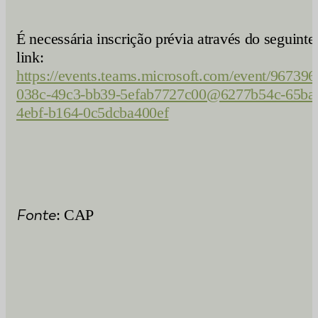
É necessária inscrição prévia através do seguinte
link:
https://events.teams.microsoft.com/event/967396
038c-49c3-bb39-5efab7727c00@6277b54c-65ba
4ebf-b164-0c5dcba400ef
Fonte
: CAP