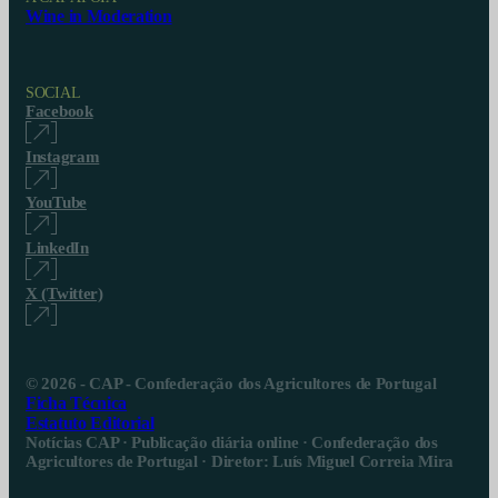
Wine in Moderation
SOCIAL
Facebook
Instagram
YouTube
LinkedIn
X (Twitter)
© 2026 - CAP - Confederação dos Agricultores de Portugal
Ficha Técnica
Estatuto Editorial
Notícias CAP · Publicação diária online · Confederação dos
Agricultores de Portugal · Diretor: Luís Miguel Correia Mira