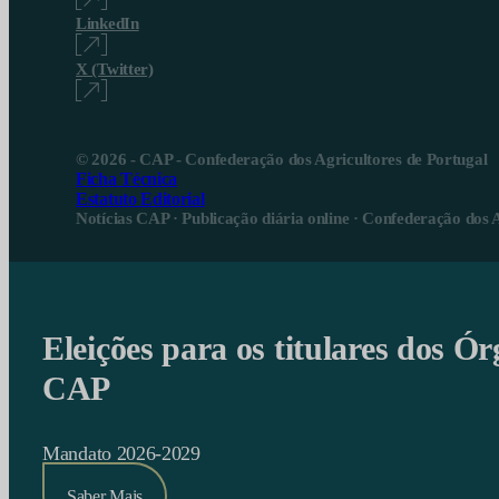
LinkedIn
X (Twitter)
© 2026 - CAP - Confederação dos Agricultores de Portugal
Ficha Técnica
Estatuto Editorial
Notícias CAP · Publicação diária online · Confederação dos 
Eleições para os titulares dos Ór
CAP
Mandato 2026-2029
Saber Mais