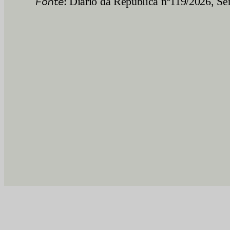
Fonte
: Diário da República nº119/2026, Sér