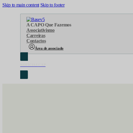
Skip to main content
Skip to footer
A CAP
O Que Fazemos
Associativismo
Carreiras
Contactos
Área de associado
NOTÍCIAS CAP
Sobre Nós
Áreas de atuação
Cronologia
Serviços
Organograma
Eventos
Orgãos Sociais
Concursos
Representações
Parcerias
Projetos
Protocolos
Documentos