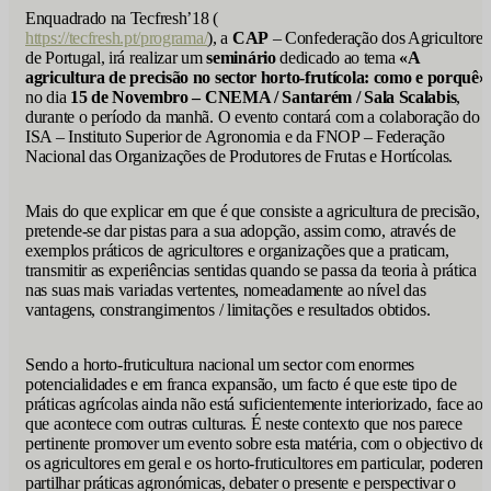
Enquadrado na Tecfresh’18 (
https://tecfresh.pt/programa/
), a
CAP
– Confederação dos Agricultores
de Portugal, irá realizar um
seminário
dedicado ao tema
«A
agricultura de precisão no sector horto-frutícola: como e porquê»
no dia
15 de Novembro – CNEMA / Santarém / Sala Scalabis
,
durante o período da manhã. O evento contará com a colaboração do
ISA – Instituto Superior de Agronomia e da FNOP – Federação
Nacional das Organizações de Produtores de Frutas e Hortícolas.
Mais do que explicar em que é que consiste a agricultura de precisão,
pretende-se dar pistas para a sua adopção, assim como, através de
exemplos práticos de agricultores e organizações que a praticam,
transmitir as experiências sentidas quando se passa da teoria à prática
nas suas mais variadas vertentes, nomeadamente ao nível das
vantagens, constrangimentos / limitações e resultados obtidos.
Sendo a horto-fruticultura nacional um sector com enormes
potencialidades e em franca expansão, um facto é que este tipo de
práticas agrícolas ainda não está suficientemente interiorizado, face ao
que acontece com outras culturas. É neste contexto que nos parece
pertinente promover um evento sobre esta matéria, com o objectivo de
os agricultores em geral e os horto-fruticultores em particular, poderem
partilhar práticas agronómicas, debater o presente e perspectivar o