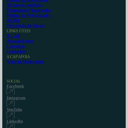
Termos e condições
Programas Financiados
Política de Privacidade –
RGPD
Prevenção de Riscos
LINKS ÚTEIS
A CAP
Associativismo
Carreiras
Contactos
A CAP APOIA
Wine in Moderation
SOCIAL
Facebook
Instagram
YouTube
LinkedIn