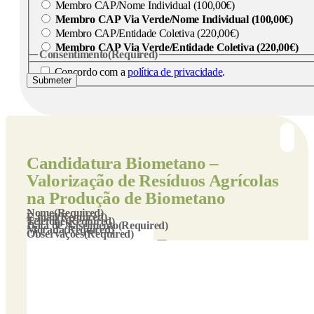
Membro CAP/Nome Individual (100,00€)
Membro CAP Via Verde/Nome Individual (100,00€)
Membro CAP/Entidade Coletiva (220,00€)
Membro CAP Via Verde/Entidade Coletiva (220,00€)
Consentimento
(Required)
Concordo com a
política de privacidade
.
Submeter
Candidatura
Biometano –
Valorização de Resíduos Agrícolas
na Produção de Biometano
Nome
(Required)
E-mail
(Required)
Telefone
(Required)
Data de Nascimento
(Required)
Morada
(Required)
Observações
(Required)