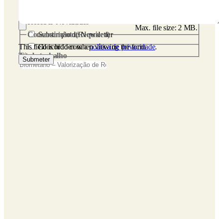
CV
(Required)
Receber Novidades
Max. file size: 2 MB.
Consentimento
Subscrição de Newsletter
(Required)
This field is hidden when viewing the form
Concordo com a
política de privacidade
.
Título trabalho
Submeter