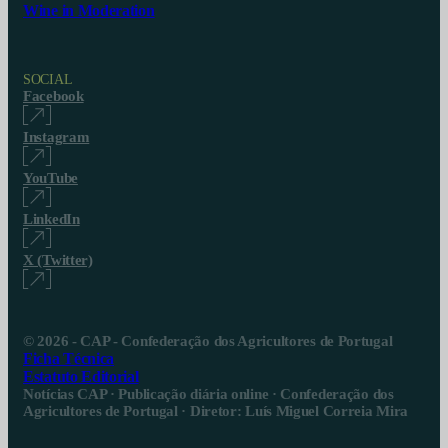
Wine in Moderation
SOCIAL
Facebook
Instagram
YouTube
LinkedIn
X (Twitter)
© 2026 - CAP - Confederação dos Agricultores de Portugal
Ficha Técnica
Estatuto Editorial
Notícias CAP · Publicação diária online · Confederação dos
Agricultores de Portugal · Diretor: Luís Miguel Correia Mira